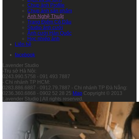
Chụp ảnh Profile
Chụp ảnh sản phẩm
Ảnh Nghệ Thuật
Trang Điểm Cô Dâu
Studio ảnh cưới
Ảnh cưới Hàn Quốc
Học nhiếp ảnh
Liên hệ
facebook
Lavender Studio
-Trụ sở Hà Nội:
0243.990.5758 - 091 493 7887
- Chi nhánh TP HCM:
0283.886.6887 - 0912.79.7887 - Chi nhánh TP Đà Nẵng:
0236.360.6868 - 0902 52 28 25
Map
Copyright © 2013
Lavender Studio | All rights reserved.