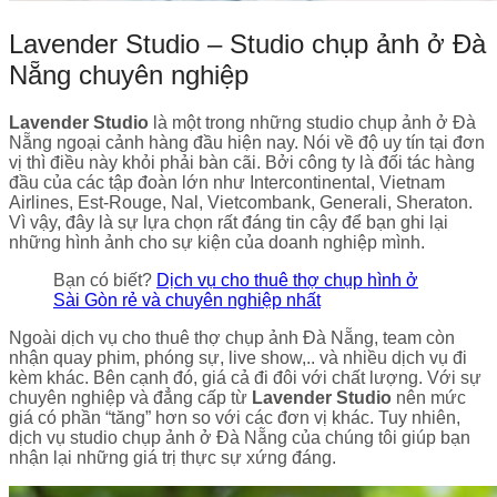
Lavender Studio – Studio chụp ảnh ở Đà
Nẵng chuyên nghiệp
Lavender Studio
là một trong những studio chụp ảnh ở Đà
Nẵng ngoại cảnh hàng đầu hiện nay. Nói về độ uy tín tại đơn
vị thì điều này khỏi phải bàn cãi. Bởi công ty là đối tác hàng
đầu của các tập đoàn lớn như Intercontinental, Vietnam
Airlines, Est-Rouge, Nal, Vietcombank, Generali, Sheraton.
Vì vậy, đây là sự lựa chọn rất đáng tin cậy để bạn ghi lại
những hình ảnh cho sự kiện của doanh nghiệp mình.
Bạn có biết?
Dịch vụ cho thuê thợ chụp hình ở
Sài Gòn rẻ và chuyên nghiệp nhất
Ngoài dịch vụ cho thuê thợ chụp ảnh Đà Nẵng, team còn
nhận quay phim, phóng sự, live show,.. và nhiều dịch vụ đi
kèm khác. Bên cạnh đó, giá cả đi đôi với chất lượng. Với sự
chuyên nghiệp và đẳng cấp từ
Lavender Studio
nên mức
giá có phần “tăng” hơn so với các đơn vị khác. Tuy nhiên,
dịch vụ studio chụp ảnh ở Đà Nẵng của chúng tôi giúp bạn
nhận lại những giá trị thực sự xứng đáng.