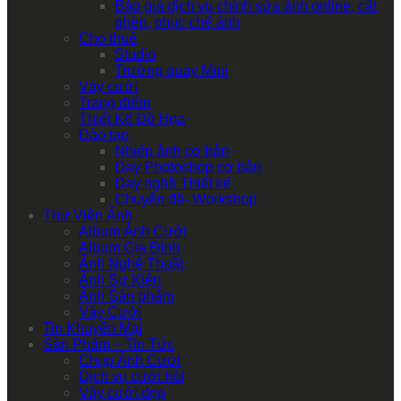
Báo giá dịch vụ chỉnh sửa ảnh online, cắt
ghép, phục chế ảnh
Cho thuê
Studio
Trường quay Mini
Váy cưới
Trang điểm
Thiết Kế Đồ Họa
Đào tạo
Nhiếp ảnh cơ bản
Dạy Photoshop cơ bản
Dạy nghề Thiết kế
Chuyên đề- Workshop
Thư Viện Ảnh
Album Ảnh Cưới
Album Gia Đình
Ảnh Nghệ Thuật
Ảnh Sự Kiện
Ảnh Sản phẩm
Váy Cưới
Tin Khuyến Mại
Sản Phẩm – Tin Tức
Chụp Ảnh Cưới
Dịch vụ cưới hỏi
Váy cưới đẹp