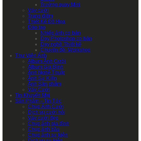
Trường quay Mini
Váy cưới
Trang điểm
Thiết Kế Đồ Họa
Đào tạo
Nhiếp ảnh cơ bản
Dạy Photoshop cơ bản
Dạy nghề Thiết kế
Chuyên đề- Workshop
Thư Viện Ảnh
Album Ảnh Cưới
Album Gia Đình
Ảnh Nghệ Thuật
Ảnh Sự Kiện
Ảnh Sản phẩm
Váy Cưới
Tin Khuyến Mại
Sản Phẩm – Tin Tức
Chụp Ảnh Cưới
Dịch vụ cưới hỏi
Váy cưới đẹp
Chụp ảnh gia đình
Chụp ảnh bầu
Chụp ảnh sự kiện
Dịch vụ sự kiện