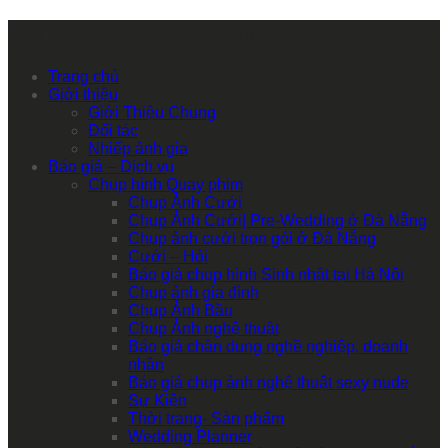
Primary Mobile Navigation
Trang chủ
Giới thiệu
Giới Thiệu Chung
Đối tác
Nhiếp ảnh gia
Báo giá – Dịch vụ
Chụp hình Quay phim
Chụp Ảnh Cưới
Chụp Ảnh Cưới| Pre-Wedding ở Đà Nẵng
Chụp ảnh cưới trọn gói ở Đà Nẵng
Cưới – Hỏi
Báo giá chụp hình Sinh nhật tại Hà Nội
Chụp ảnh gia đình
Chụp Ảnh Bầu
Chụp Ảnh nghệ thuật
Báo giá chân dung nghề nghiệp, doanh
nhân
Báo giá chụp ảnh nghệ thuật sexy nude
Sự Kiện
Thời trang- Sản phẩm
Wedding Planner