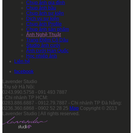
Chụp ảnh gia đình
Chụp ảnh bầu
Chụp ảnh sự kiện
Dịch vụ sự kiện
Chụp ảnh Profile
Chụp ảnh sản phẩm
Ảnh Nghệ Thuật
Trang Điểm Cô Dâu
Studio ảnh cưới
Ảnh cưới Hàn Quốc
Học nhiếp ảnh
Liên hệ
facebook
Lavender Studio
-Trụ sở Hà Nội:
0243.990.5758 - 091 493 7887
- Chi nhánh TP HCM:
0283.886.6887 - 0912.79.7887 - Chi nhánh TP Đà Nẵng:
0236.360.6868 - 0902 52 28 25
Map
Copyright © 2013
Lavender Studio | All rights reserved.