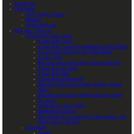
Trang chủ
Giới thiệu
Giới Thiệu Chung
Đối tác
Nhiếp ảnh gia
Báo giá – Dịch vụ
Chụp hình Quay phim
Chụp Ảnh Cưới
Chụp Ảnh Cưới| Pre-Wedding ở Đà Nẵng
Chụp ảnh cưới trọn gói ở Đà Nẵng
Cưới – Hỏi
Báo giá chụp hình Sinh nhật tại Hà Nội
Chụp ảnh gia đình
Chụp Ảnh Bầu
Chụp Ảnh nghệ thuật
Báo giá chân dung nghề nghiệp, doanh
nhân
Báo giá chụp ảnh nghệ thuật sexy nude
Sự Kiện
Thời trang- Sản phẩm
Wedding Planner
Báo giá dịch vụ chỉnh sửa ảnh online, cắt
ghép, phục chế ảnh
Cho thuê
Studio