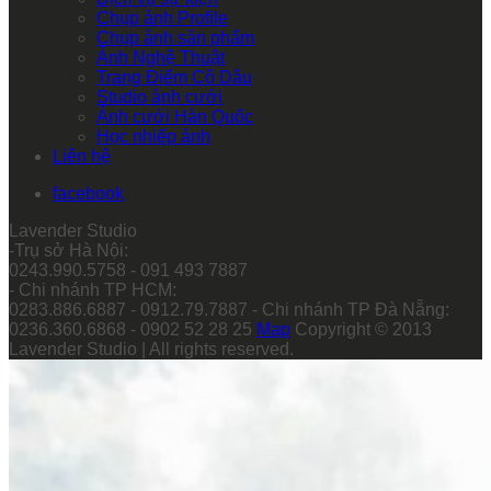
Chụp ảnh Profile
Chụp ảnh sản phẩm
Ảnh Nghệ Thuật
Trang Điểm Cô Dâu
Studio ảnh cưới
Ảnh cưới Hàn Quốc
Học nhiếp ảnh
Liên hệ
facebook
Lavender Studio
-Trụ sở Hà Nội:
0243.990.5758 - 091 493 7887
- Chi nhánh TP HCM:
0283.886.6887 - 0912.79.7887 - Chi nhánh TP Đà Nẵng:
0236.360.6868 - 0902 52 28 25
Map
Copyright © 2013
Lavender Studio | All rights reserved.