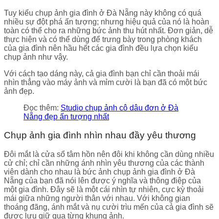
Tuy kiểu chụp ảnh gia đình ở Đà Nẵng này không có quá
nhiều sự đột phá ấn tượng; nhưng hiệu quả của nó là hoàn
toàn có thể cho ra những bức ảnh thu hút nhất. Đơn giản, dễ
thực hiện và có thể dùng để trưng bày trong phòng khách
của gia đình nên hầu hết các gia đình đều lựa chọn kiểu
chụp ảnh như vậy.
Với cách tạo dáng này, cả gia đình bạn chỉ cần thoải mái
nhìn thẳng vào máy ảnh và mỉm cười là bạn đã có một bức
ảnh đẹp.
Đọc thêm:
Studio chụp ảnh cô dâu đơn ở Đà
Nẵng đẹp ấn tượng nhất
Chụp ảnh gia đình nhìn nhau đầy yêu thương
Đôi mắt là cửa sổ tâm hồn nên đôi khi không cần dùng nhiều
cử chỉ; chỉ cần những ánh nhìn yêu thương của các thành
viên dành cho nhau là bức ảnh chụp ảnh gia đình ở Đà
Nẵng của bạn đã nói lên được ý nghĩa và thông điệp của
một gia đình. Đây sẽ là một cái nhìn tự nhiên, cực kỳ thoải
mái giữa những người thân với nhau. Với không gian
thoáng đãng, ánh mắt và nụ cười trìu mến của cả gia đình sẽ
được lưu giữ qua từng khung ảnh.