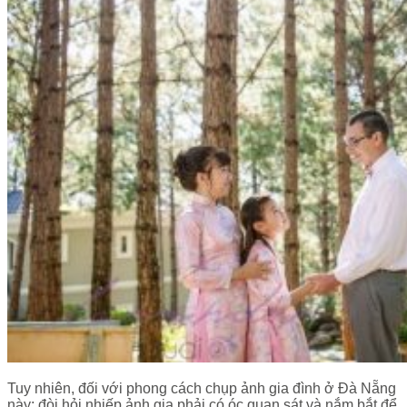
Tuy nhiên, đối với phong cách chụp ảnh gia đình ở Đà Nẵng
này; đòi hỏi nhiếp ảnh gia phải có óc quan sát và nắm bắt để