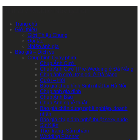
Primary Mobile Navigation
Trang chủ
Giới thiệu
Giới Thiệu Chung
Đối tác
Nhiếp ảnh gia
Báo giá – Dịch vụ
Chụp hình Quay phim
Chụp Ảnh Cưới
Chụp Ảnh Cưới| Pre-Wedding ở Đà Nẵng
Chụp ảnh cưới trọn gói ở Đà Nẵng
Cưới – Hỏi
Báo giá chụp hình Sinh nhật tại Hà Nội
Chụp ảnh gia đình
Chụp Ảnh Bầu
Chụp Ảnh nghệ thuật
Báo giá chân dung nghề nghiệp, doanh
nhân
Báo giá chụp ảnh nghệ thuật sexy nude
Sự Kiện
Thời trang- Sản phẩm
Wedding Planner