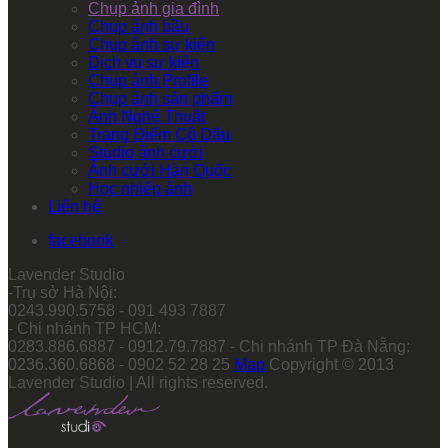
Chụp ảnh gia đình
Chụp ảnh bầu
Chụp ảnh sự kiện
Dịch vụ sự kiện
Chụp ảnh Profile
Chụp ảnh sản phẩm
Ảnh Nghệ Thuật
Trang Điểm Cô Dâu
Studio ảnh cưới
Ảnh cưới Hàn Quốc
Học nhiếp ảnh
Liên hệ
facebook
Lavender Studio
-Trụ sở Hà Nội:
0243.990.5758 - 091 493 7887
- Chi nhánh TP HCM:
0283.886.6887 - 0912.79.7887 - Chi nhánh TP Đà Nẵng:
0236.360.6868 - 0902 52 28 25
Map
Copyright © 2013
Lavender Studio | All rights reserved.