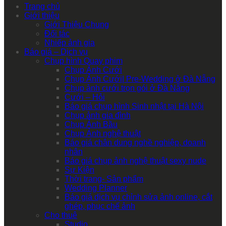
Trang chủ
Giới thiệu
Giới Thiệu Chung
Đối tác
Nhiếp ảnh gia
Báo giá – Dịch vụ
Chụp hình Quay phim
Chụp Ảnh Cưới
Chụp Ảnh Cưới| Pre-Wedding ở Đà Nẵng
Chụp ảnh cưới trọn gói ở Đà Nẵng
Cưới – Hỏi
Báo giá chụp hình Sinh nhật tại Hà Nội
Chụp ảnh gia đình
Chụp Ảnh Bầu
Chụp Ảnh nghệ thuật
Báo giá chân dung nghề nghiệp, doanh
nhân
Báo giá chụp ảnh nghệ thuật sexy nude
Sự Kiện
Thời trang- Sản phẩm
Wedding Planner
Báo giá dịch vụ chỉnh sửa ảnh online, cắt
ghép, phục chế ảnh
Cho thuê
Studio