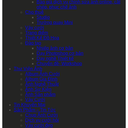
Báo giá dịch vụ chỉnh sửa ảnh online, cắt
ghép, phục chế ảnh
Cho thuê
Studio
Trường quay Mini
Váy cưới
Trang điểm
Thiết Kế Đồ Họa
Đào tạo
Nhiếp ảnh cơ bản
Dạy Photoshop cơ bản
Dạy nghề Thiết kế
Chuyên đề- Workshop
Thư Viện Ảnh
Album Ảnh Cưới
Album Gia Đình
Ảnh Nghệ Thuật
Ảnh Sự Kiện
Ảnh Sản phẩm
Váy Cưới
Tin Khuyến Mại
Sản Phẩm – Tin Tức
Chụp Ảnh Cưới
Dịch vụ cưới hỏi
Váy cưới đẹp