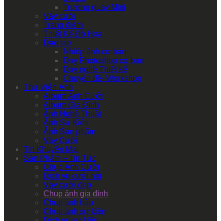
Trường quay Mini
Váy cưới
Trang điểm
Thiết Kế Đồ Họa
Đào tạo
Nhiếp ảnh cơ bản
Dạy Photoshop cơ bản
Dạy nghề Thiết kế
Chuyên đề- Workshop
Thư Viện Ảnh
Album Ảnh Cưới
Album Gia Đình
Ảnh Nghệ Thuật
Ảnh Sự Kiện
Ảnh Sản phẩm
Váy Cưới
Tin Khuyến Mại
Sản Phẩm – Tin Tức
Chụp Ảnh Cưới
Dịch vụ cưới hỏi
Váy cưới đẹp
Chụp ảnh gia đình
Chụp ảnh bầu
Chụp ảnh sự kiện
Dịch vụ sự kiện