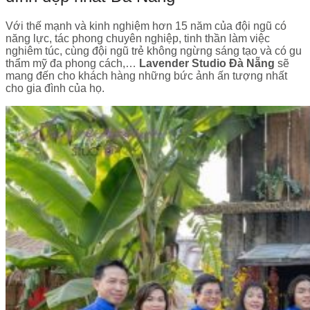
Với thế mạnh và kinh nghiệm hơn 15 năm của đội ngũ có
năng lực, tác phong chuyên nghiệp, tinh thần làm việc
nghiêm túc, cùng đội ngũ trẻ không ngừng sáng tạo và có gu
thẩm mỹ đa phong cách,…
Lavender Studio Đà Nẵng
sẽ
mang đến cho khách hàng những bức ảnh ấn tượng nhất
cho gia đình của họ.