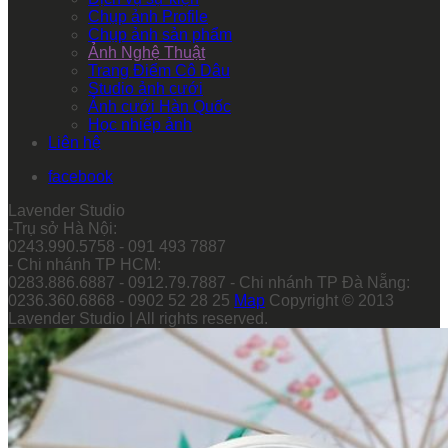
Chụp ảnh Profile
Chụp ảnh sản phẩm
Ảnh Nghệ Thuật
Trang Điểm Cô Dâu
Studio ảnh cưới
Ảnh cưới Hàn Quốc
Học nhiếp ảnh
Liên hệ
facebook
Lavender Studio
-Trụ sở Hà Nội:
0243.990.5758 - 091 493 7887
- Chi nhánh TP HCM:
0283.886.6887 - 0912.79.7887 - Chi nhánh TP Đà Nẵng:
0236.360.6868 - 0902 52 28 25
Map
Copyright © 2013
Lavender Studio | All rights reserved.