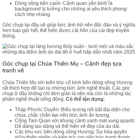
Dòng sông bên cạnh: Cảnh quan yên bình là
background lý tưởng cho những ai yêu thích phong
cách nhẹ nhàng.
Góc chụp tại đây sẽ giúp bức ảnh trở nên độc đáo và ý nghĩa
hơn bao giờ hết, thể hiện được cái hồn của cái đẹp truyền
thống.
Góc chụp tại Chùa Thiên Mụ – Cảnh đẹp tựa
tranh vẽ
Chùa Thiên Mụ với kiến trúc cổ kính bên dòng sông Hương
rất thích hợp để tạo ra những bức ảnh nghệ thuật. Các góc
chụp ở đây không chỉ đơn giản là nền mà còn là những tác
phẩm nghệ thuật sống động.
Có thể tận dụng
:
Tháp Phước Duyên: Biểu tượng nổi bật đại diện cho
chùa, chắc chắn tạo nên bức ảnh ấn tượng.
Cổng Tam Quan với khung cảnh xanh mát xung quanh:
Dễ dàng tạo dáng và thể hiện vẻ đẹp của áo dài.
Các khu vực bên dòng sông Hương: Sự hòa quyện
giữa thiên nhiên và kiến trúc tạo nên bức tranh thanh