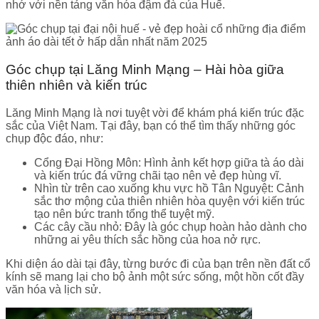
nhớ với nền tảng văn hóa đậm đà của Huế.
Góc chụp tại Lăng Minh Mạng – Hài hòa giữa
thiên nhiên và kiến trúc
Lăng Minh Mạng là nơi tuyệt vời để khám phá kiến trúc đặc
sắc của Việt Nam. Tại đây, bạn có thể tìm thấy những góc
chụp độc đáo, như:
Cổng Đại Hồng Môn: Hình ảnh kết hợp giữa tà áo dài
và kiến trúc đá vững chãi tạo nên vẻ đẹp hùng vĩ.
Nhìn từ trên cao xuống khu vực hồ Tân Nguyệt: Cảnh
sắc thơ mộng của thiên nhiên hòa quyện với kiến trúc
tạo nên bức tranh tổng thể tuyệt mỹ.
Các cây cầu nhỏ: Đây là góc chụp hoàn hảo dành cho
những ai yêu thích sắc hồng của hoa nở rực.
Khi diện áo dài tại đây, từng bước đi của bạn trên nền đất cổ
kính sẽ mang lại cho bộ ảnh một sức sống, một hồn cốt đầy
văn hóa và lịch sử.