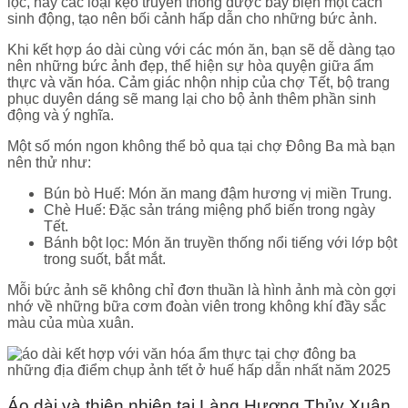
lọc, hay các loại kẹo truyền thống được bày biện một cách
sinh động, tạo nên bối cảnh hấp dẫn cho những bức ảnh.
Khi kết hợp áo dài cùng với các món ăn, bạn sẽ dễ dàng tạo
nên những bức ảnh đẹp, thể hiện sự hòa quyện giữa ẩm
thực và văn hóa. Cảm giác nhộn nhịp của chợ Tết, bộ trang
phục duyên dáng sẽ mang lại cho bộ ảnh thêm phần sinh
động và ý nghĩa.
Một số món ngon không thể bỏ qua tại chợ Đông Ba mà bạn
nên thử như:
Bún bò Huế: Món ăn mang đậm hương vị miền Trung.
Chè Huế: Đặc sản tráng miệng phổ biến trong ngày
Tết.
Bánh bột lọc: Món ăn truyền thống nổi tiếng với lớp bột
trong suốt, bắt mắt.
Mỗi bức ảnh sẽ không chỉ đơn thuần là hình ảnh mà còn gợi
nhớ về những bữa cơm đoàn viên trong không khí đầy sắc
màu của mùa xuân.
Áo dài và thiên nhiên tại Làng Hương Thủy Xuân