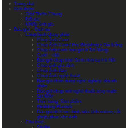
Trang chủ
Giới thiệu
Giới Thiệu Chung
Đối tác
Nhiếp ảnh gia
Báo giá – Dịch vụ
Chụp hình Quay phim
Chụp Ảnh Cưới
Chụp Ảnh Cưới| Pre-Wedding ở Đà Nẵng
Chụp ảnh cưới trọn gói ở Đà Nẵng
Cưới – Hỏi
Báo giá chụp hình Sinh nhật tại Hà Nội
Chụp ảnh gia đình
Chụp Ảnh Bầu
Chụp Ảnh nghệ thuật
Báo giá chân dung nghề nghiệp, doanh
nhân
Báo giá chụp ảnh nghệ thuật sexy nude
Sự Kiện
Thời trang- Sản phẩm
Wedding Planner
Báo giá dịch vụ chỉnh sửa ảnh online, cắt
ghép, phục chế ảnh
Cho thuê
Studio