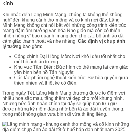
kính
Khi nhắc đến Lăng Minh Mạng, chúng ta không thể không
nghĩ đến khung cảnh thơ mộng và cổ kính nơi đây. Lăng
Minh Mạng không chỉ nổi bật với những công trình kiến trúc
mang đậm âm hưởng văn hóa Nho giáo mà còn có thiên
nhiên hùng vĩ bao quanh, mang đến cho các bộ ảnh áo dài
cảm giác thanh thoát và nhẹ nhàng.
Các định vị chụp ảnh
lý tưởng
bao gồm:
Cổng chính Đại Hồng Môn: Nơi khởi đầu tốt nhất cho
một bộ ảnh ấn tượng.
Khu vực Tầm Điện: Bức hình có thể mang lại cảm giác
yên bình bên hồ Tân Nguyệt.
Các tác phẩm nghệ thuật kiến trúc: Sự hòa quyện giữa
thiên nhiên và thiết kế cổ điển.
Trong ngày Tết, Lăng Minh Mạng thường được tô điểm với
nhiều hoa sắc màu, tăng thêm vẻ đẹp cho mỗi khung hình.
Những bức ảnh hoàn chỉnh tại đây sẽ giúp bạn lưu giữ
được những kỷ niệm đáng nhớ bên tà áo dài truyền thống,
trong một không gian vừa bình dị vừa thiêng liêng.