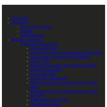
Primary Mobile Navigation
Trang chủ
Giới thiệu
Giới Thiệu Chung
Đối tác
Nhiếp ảnh gia
Báo giá – Dịch vụ
Chụp hình Quay phim
Chụp Ảnh Cưới
Chụp Ảnh Cưới| Pre-Wedding ở Đà Nẵng
Chụp ảnh cưới trọn gói ở Đà Nẵng
Cưới – Hỏi
Báo giá chụp hình Sinh nhật tại Hà Nội
Chụp ảnh gia đình
Chụp Ảnh Bầu
Chụp Ảnh nghệ thuật
Báo giá chân dung nghề nghiệp, doanh
nhân
Báo giá chụp ảnh nghệ thuật sexy nude
Sự Kiện
Thời trang- Sản phẩm
Wedding Planner