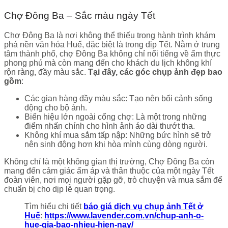
Chợ Đông Ba – Sắc màu ngày Tết
Chợ Đông Ba là nơi không thể thiếu trong hành trình khám
phá nền văn hóa Huế, đặc biệt là trong dịp Tết. Nằm ở trung
tâm thành phố, chợ Đông Ba không chỉ nổi tiếng về ẩm thực
phong phú mà còn mang đến cho khách du lịch không khí
rộn ràng, đầy màu sắc.
Tại đây, các góc chụp ảnh đẹp bao
gồm
:
Các gian hàng đầy màu sắc: Tạo nên bối cảnh sống
động cho bộ ảnh.
Biển hiệu lớn ngoài cổng chợ: Là một trong những
điểm nhấn chính cho hình ảnh áo dài thướt tha.
Không khí mua sắm tấp nập: Những bức hình sẽ trở
nên sinh động hơn khi hòa mình cùng dòng người.
Không chỉ là một không gian thị trường, Chợ Đông Ba còn
mang đến cảm giác ấm áp và thân thuộc của một ngày Tết
đoàn viên, nơi mọi người gặp gỡ, trò chuyện và mua sắm để
chuẩn bị cho dịp lễ quan trọng.
Tìm hiểu chi tiết
báo giá dịch vụ chụp ảnh Tết ở
Huế
:
https://www.lavender.com.vn/chup-anh-o-
hue-gia-bao-nhieu-hien-nay/