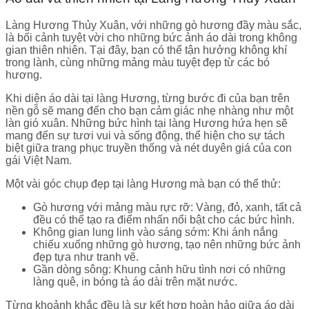
Làng Hương Thủy Xuân, với những gò hương đầy màu sắc,
là bối cảnh tuyệt vời cho những bức ảnh áo dài trong không
gian thiên nhiên. Tại đây, bạn có thể tận hưởng không khí
trong lành, cùng những mảng màu tuyệt đẹp từ các bó
hương.
Khi diện áo dài tại làng Hương, từng bước đi của bạn trên
nền gỗ sẽ mang đến cho bạn cảm giác nhẹ nhàng như một
làn gió xuân. Những bức hình tại làng Hương hứa hẹn sẽ
mang đến sự tươi vui và sống động, thể hiện cho sự tách
biệt giữa trang phục truyền thống và nét duyên giá của con
gái Việt Nam.
Một vài góc chụp đẹp tại làng Hương mà bạn có thể thử:
Gò hương với mảng màu rực rỡ: Vàng, đỏ, xanh, tất cả
đều có thể tạo ra điểm nhấn nổi bật cho các bức hình.
Không gian lung linh vào sáng sớm: Khi ánh nắng
chiếu xuống những gò hương, tạo nên những bức ảnh
đẹp tựa như tranh vẽ.
Gần dòng sông: Khung cảnh hữu tình nơi có những
làng quê, in bóng tà áo dài trên mặt nước.
Từng khoảnh khắc đều là sự kết hợp hoàn hảo giữa áo dài