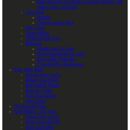
Báo giá dịch vụ chỉnh sửa ảnh online, cắt
ghép, phục chế ảnh
Cho thuê
Studio
Trường quay Mini
Váy cưới
Trang điểm
Thiết Kế Đồ Họa
Đào tạo
Nhiếp ảnh cơ bản
Dạy Photoshop cơ bản
Dạy nghề Thiết kế
Chuyên đề- Workshop
Thư Viện Ảnh
Album Ảnh Cưới
Album Gia Đình
Ảnh Nghệ Thuật
Ảnh Sự Kiện
Ảnh Sản phẩm
Váy Cưới
Tin Khuyến Mại
Sản Phẩm – Tin Tức
Chụp Ảnh Cưới
Dịch vụ cưới hỏi
Váy cưới đẹp