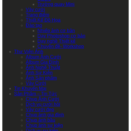
Trường quay Mini
Váy cưới
Trang điểm
Thiết Kế Đồ Họa
Đào tạo
Nhiếp ảnh cơ bản
Dạy Photoshop cơ bản
Dạy nghề Thiết kế
Chuyên đề- Workshop
Thư Viện Ảnh
Album Ảnh Cưới
Album Gia Đình
Ảnh Nghệ Thuật
Ảnh Sự Kiện
Ảnh Sản phẩm
Váy Cưới
Tin Khuyến Mại
Sản Phẩm – Tin Tức
Chụp Ảnh Cưới
Dịch vụ cưới hỏi
Váy cưới đẹp
Chụp ảnh gia đình
Chụp ảnh bầu
Chụp ảnh sự kiện
Dịch vụ sự kiện