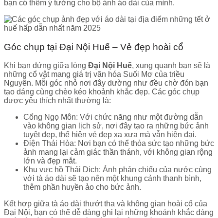
bạn có thêm ý tưởng cho bộ ảnh áo dài của mình.
Góc chụp tại Đại Nội Huế – Vẻ đẹp hoài cổ
Khi bạn đứng giữa lòng
Đại Nội Huế
, xung quanh bạn sẽ là
những cổ vật mang giá trị văn hóa Suối Mơ của triều
Nguyễn. Mỗi góc nhỏ nơi đây dường như đều chờ đón bạn
tạo dáng cùng chèo kéo khoảnh khắc đẹp. Các góc chụp
được yêu thích nhất thường là:
Cổng Ngọ Môn: Với chức năng như một đường dẫn
vào không gian lịch sử, nơi đây tạo ra những bức ảnh
tuyệt đẹp, thể hiện vẻ đẹp xa xưa mà vẫn hiện đại.
Điện Thái Hòa: Nơi bạn có thể thỏa sức tạo những bức
ảnh mang lại cảm giác thần thánh, với không gian rộng
lớn và đẹp mắt.
Khu vực hồ Thái Dịch: Ánh phản chiếu của nước cùng
với tà áo dài sẽ tạo nên một khung cảnh thanh bình,
thêm phần huyền ảo cho bức ảnh.
Kết hợp giữa tà áo dài thướt tha và không gian hoài cổ của
Đại Nội, bạn có thể dễ dàng ghi lại những khoảnh khắc đáng