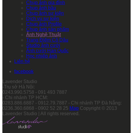
Chụp ảnh gia đình
Chụp ảnh bầu
Chụp ảnh sự kiện
Dịch vụ sự kiện
Chụp ảnh Profile
Chụp ảnh sản phẩm
Ảnh Nghệ Thuật
Trang Điểm Cô Dâu
Studio ảnh cưới
Ảnh cưới Hàn Quốc
Học nhiếp ảnh
Liên hệ
facebook
Lavender Studio
-Trụ sở Hà Nội:
0243.990.5758 - 091 493 7887
- Chi nhánh TP HCM:
0283.886.6887 - 0912.79.7887 - Chi nhánh TP Đà Nẵng:
0236.360.6868 - 0902 52 28 25
Map
Copyright © 2013
Lavender Studio | All rights reserved.