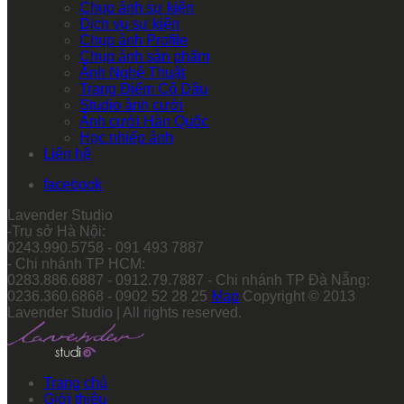
Chụp ảnh sự kiện
Dịch vụ sự kiện
Chụp ảnh Profile
Chụp ảnh sản phẩm
Ảnh Nghệ Thuật
Trang Điểm Cô Dâu
Studio ảnh cưới
Ảnh cưới Hàn Quốc
Học nhiếp ảnh
Liên hệ
facebook
Lavender Studio
-Trụ sở Hà Nội:
0243.990.5758 - 091 493 7887
- Chi nhánh TP HCM:
0283.886.6887 - 0912.79.7887 - Chi nhánh TP Đà Nẵng:
0236.360.6868 - 0902 52 28 25
Map
Copyright © 2013
Lavender Studio | All rights reserved.
Trang chủ
Giới thiệu