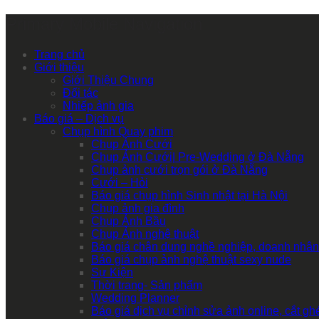
Primary Mobile Navigation
Trang chủ
Giới thiệu
Giới Thiệu Chung
Đối tác
Nhiếp ảnh gia
Báo giá – Dịch vụ
Chụp hình Quay phim
Chụp Ảnh Cưới
Chụp Ảnh Cưới| Pre-Wedding ở Đà Nẵng
Chụp ảnh cưới trọn gói ở Đà Nẵng
Cưới – Hỏi
Báo giá chụp hình Sinh nhật tại Hà Nội
Chụp ảnh gia đình
Chụp Ảnh Bầu
Chụp Ảnh nghệ thuật
Báo giá chân dung nghề nghiệp, doanh nhân
Báo giá chụp ảnh nghệ thuật sexy nude
Sự Kiện
Thời trang- Sản phẩm
Wedding Planner
Báo giá dịch vụ chỉnh sửa ảnh online, cắt g