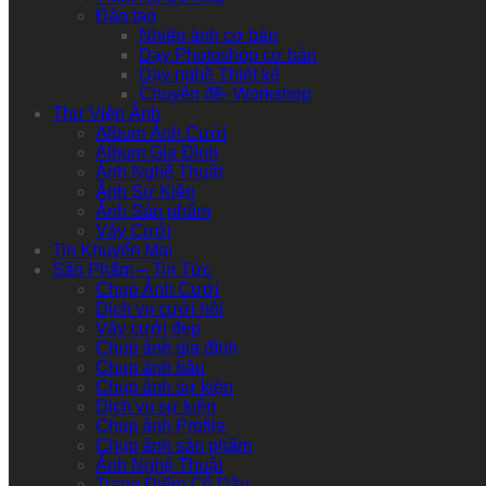
Đào tạo
Nhiếp ảnh cơ bản
Dạy Photoshop cơ bản
Dạy nghề Thiết kế
Chuyên đề- Workshop
Thư Viện Ảnh
Album Ảnh Cưới
Album Gia Đình
Ảnh Nghệ Thuật
Ảnh Sự Kiện
Ảnh Sản phẩm
Váy Cưới
Tin Khuyến Mại
Sản Phẩm – Tin Tức
Chụp Ảnh Cưới
Dịch vụ cưới hỏi
Váy cưới đẹp
Chụp ảnh gia đình
Chụp ảnh bầu
Chụp ảnh sự kiện
Dịch vụ sự kiện
Chụp ảnh Profile
Chụp ảnh sản phẩm
Ảnh Nghệ Thuật
Trang Điểm Cô Dâu