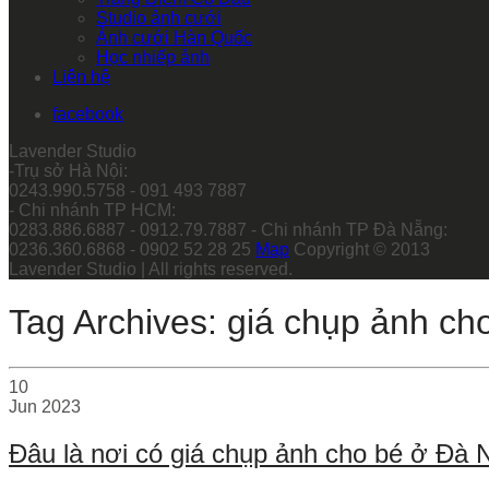
Studio ảnh cưới
Ảnh cưới Hàn Quốc
Học nhiếp ảnh
Liên hệ
facebook
Lavender Studio
-Trụ sở Hà Nội:
0243.990.5758 - 091 493 7887
- Chi nhánh TP HCM:
0283.886.6887 - 0912.79.7887 - Chi nhánh TP Đà Nẵng:
0236.360.6868 - 0902 52 28 25
Map
Copyright © 2013
Lavender Studio | All rights reserved.
Tag Archives: giá chụp ảnh cho
10
Jun
2023
Đâu là nơi có giá chụp ảnh cho bé ở Đà N