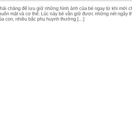
ng phải chăng để lưu giữ những hình ảnh của bé ngay từ khi mới 
ên khuôn mặt và cơ thể. Lúc này bé vẫn giữ được những nét ngây
̉a con, nhiều bậc phụ huynh thường […]