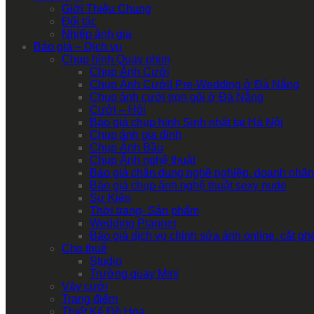
Giới Thiệu Chung
Đối tác
Nhiếp ảnh gia
Báo giá – Dịch vụ
Chụp hình Quay phim
Chụp Ảnh Cưới
Chụp Ảnh Cưới| Pre-Wedding ở Đà Nẵng
Chụp ảnh cưới trọn gói ở Đà Nẵng
Cưới – Hỏi
Báo giá chụp hình Sinh nhật tại Hà Nội
Chụp ảnh gia đình
Chụp Ảnh Bầu
Chụp Ảnh nghệ thuật
Báo giá chân dung nghề nghiệp, doanh nhân
Báo giá chụp ảnh nghệ thuật sexy nude
Sự Kiện
Thời trang- Sản phẩm
Wedding Planner
Báo giá dịch vụ chỉnh sửa ảnh online, cắt g
Cho thuê
Studio
Trường quay Mini
Váy cưới
Trang điểm
Thiết Kế Đồ Họa