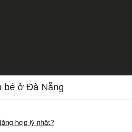
 bé ở Đà Nẵng
ẵng hợp lý nhất?