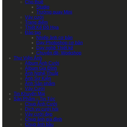
Cho thuê
Studio
Trường quay Mini
Váy cưới
Trang điểm
Thiết Kế Đồ Họa
Đào tạo
Nhiếp ảnh cơ bản
Dạy Photoshop cơ bản
Dạy nghề Thiết kế
Chuyên đề- Workshop
Thư Viện Ảnh
Album Ảnh Cưới
Album Gia Đình
Ảnh Nghệ Thuật
Ảnh Sự Kiện
Ảnh Sản phẩm
Váy Cưới
Tin Khuyến Mại
Sản Phẩm – Tin Tức
Chụp Ảnh Cưới
Dịch vụ cưới hỏi
Váy cưới đẹp
Chụp ảnh gia đình
Chụp ảnh bầu