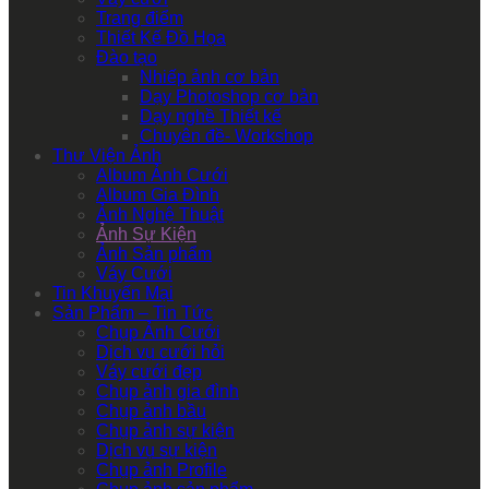
Trang điểm
Thiết Kế Đồ Họa
Đào tạo
Nhiếp ảnh cơ bản
Dạy Photoshop cơ bản
Dạy nghề Thiết kế
Chuyên đề- Workshop
Thư Viện Ảnh
Album Ảnh Cưới
Album Gia Đình
Ảnh Nghệ Thuật
Ảnh Sự Kiện
Ảnh Sản phẩm
Váy Cưới
Tin Khuyến Mại
Sản Phẩm – Tin Tức
Chụp Ảnh Cưới
Dịch vụ cưới hỏi
Váy cưới đẹp
Chụp ảnh gia đình
Chụp ảnh bầu
Chụp ảnh sự kiện
Dịch vụ sự kiện
Chụp ảnh Profile