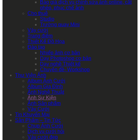
Báo giá dịch vụ chỉnh sửa ảnh online, cắt
ghép, phục chế ảnh
Cho thuê
Studio
Trường quay Mini
Váy cưới
Trang điểm
Thiết Kế Đồ Họa
Đào tạo
Nhiếp ảnh cơ bản
Dạy Photoshop cơ bản
Dạy nghề Thiết kế
Chuyên đề- Workshop
Thư Viện Ảnh
Album Ảnh Cưới
Album Gia Đình
Ảnh Nghệ Thuật
Ảnh Sự Kiện
Ảnh Sản phẩm
Váy Cưới
Tin Khuyến Mại
Sản Phẩm – Tin Tức
Chụp Ảnh Cưới
Dịch vụ cưới hỏi
Váy cưới đẹp