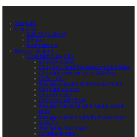
Primary Mobile Navigation
Trang chủ
Giới thiệu
Giới Thiệu Chung
Đối tác
Nhiếp ảnh gia
Báo giá – Dịch vụ
Chụp hình Quay phim
Chụp Ảnh Cưới
Chụp Ảnh Cưới| Pre-Wedding ở Đà Nẵng
Chụp ảnh cưới trọn gói ở Đà Nẵng
Cưới – Hỏi
Báo giá chụp hình Sinh nhật tại Hà Nội
Chụp ảnh gia đình
Chụp Ảnh Bầu
Chụp Ảnh nghệ thuật
Báo giá chân dung nghề nghiệp, doanh
nhân
Báo giá chụp ảnh nghệ thuật sexy nude
Sự Kiện
Thời trang- Sản phẩm
Wedding Planner