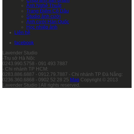
Chụp ảnh sản phẩm
Ảnh Nghệ Thuật
Trang Điểm Cô Dâu
Studio ảnh cưới
Ảnh cưới Hàn Quốc
Học nhiếp ảnh
Liên hệ
facebook
Lavender Studio
-Trụ sở Hà Nội:
0243.990.5758 - 091 493 7887
- Chi nhánh TP HCM:
0283.886.6887 - 0912.79.7887 - Chi nhánh TP Đà Nẵng:
0236.360.6868 - 0902 52 28 25
Map
Copyright © 2013
Lavender Studio | All rights reserved.