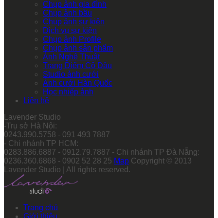
Chụp ảnh gia đình
Chụp ảnh bầu
Chụp ảnh sự kiện
Dịch vụ sự kiện
Chụp ảnh Profile
Chụp ảnh sản phẩm
Ảnh Nghệ Thuật
Trang Điểm Cô Dâu
Studio ảnh cưới
Ảnh cưới Hàn Quốc
Học nhiếp ảnh
Liên hệ
Lavender Studio
-Trụ sở Hà Nội:
0243.990.5758 - 091 493 7887
- Chi nhánh TP HCM:
0283.886.6887 - 0912.79.7887 - Chi nhánh TP Đà Nẵng:
0236.360.6868 - 0902 52 28 25
Map
Copyright © 2013
Lavender Studio | All rights reserved.
Trang chủ
Giới thiệu