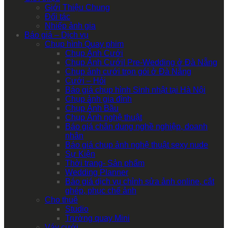
Giới Thiệu Chung
Đối tác
Nhiếp ảnh gia
Báo giá – Dịch vụ
Chụp hình Quay phim
Chụp Ảnh Cưới
Chụp Ảnh Cưới| Pre-Wedding ở Đà Nẵng
Chụp ảnh cưới trọn gói ở Đà Nẵng
Cưới – Hỏi
Báo giá chụp hình Sinh nhật tại Hà Nội
Chụp ảnh gia đình
Chụp Ảnh Bầu
Chụp Ảnh nghệ thuật
Báo giá chân dung nghề nghiệp, doanh
nhân
Báo giá chụp ảnh nghệ thuật sexy nude
Sự Kiện
Thời trang- Sản phẩm
Wedding Planner
Báo giá dịch vụ chỉnh sửa ảnh online, cắt
ghép, phục chế ảnh
Cho thuê
Studio
Trường quay Mini
Váy cưới