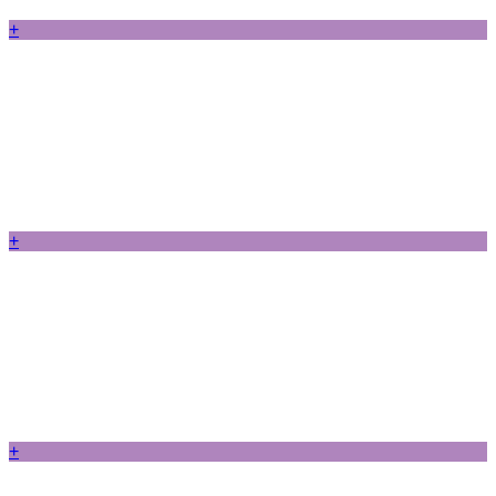
+
+
+