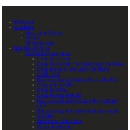
Primary Mobile Navigation
Trang chủ
Giới thiệu
Giới Thiệu Chung
Đối tác
Nhiếp ảnh gia
Báo giá – Dịch vụ
Chụp hình Quay phim
Chụp Ảnh Cưới
Chụp Ảnh Cưới| Pre-Wedding ở Đà Nẵng
Chụp ảnh cưới trọn gói ở Đà Nẵng
Cưới – Hỏi
Báo giá chụp hình Sinh nhật tại Hà Nội
Chụp ảnh gia đình
Chụp Ảnh Bầu
Chụp Ảnh nghệ thuật
Báo giá chân dung nghề nghiệp, doanh
nhân
Báo giá chụp ảnh nghệ thuật sexy nude
Sự Kiện
Thời trang- Sản phẩm
Wedding Planner