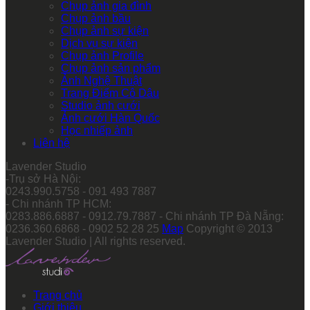
Chụp ảnh gia đình
Chụp ảnh bầu
Chụp ảnh sự kiện
Dịch vụ sự kiện
Chụp ảnh Profile
Chụp ảnh sản phẩm
Ảnh Nghệ Thuật
Trang Điểm Cô Dâu
Studio ảnh cưới
Ảnh cưới Hàn Quốc
Học nhiếp ảnh
Liên hệ
Lavender Studio
-Trụ sở Hà Nội:
0243.990.5758 - 091 493 7887
- Chi nhánh TP HCM:
0283.886.6887 - 0912.79.7887 - Chi nhánh TP Đà Nẵng:
0236.360.6868 - 0902 52 28 25
Map
Copyright © 2013
Lavender Studio | All rights reserved.
Trang chủ
Giới thiệu