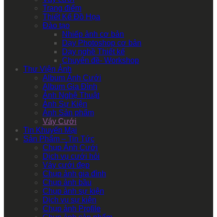
Trang điểm
Thiết Kế Đồ Họa
Đào tạo
Nhiếp ảnh cơ bản
Dạy Photoshop cơ bản
Dạy nghề Thiết kế
Chuyên đề- Workshop
Thư Viện Ảnh
Album Ảnh Cưới
Album Gia Đình
Ảnh Nghệ Thuật
Ảnh Sự Kiện
Ảnh Sản phẩm
Váy Cưới
Tin Khuyến Mại
Sản Phẩm – Tin Tức
Chụp Ảnh Cưới
Dịch vụ cưới hỏi
Váy cưới đẹp
Chụp ảnh gia đình
Chụp ảnh bầu
Chụp ảnh sự kiện
Dịch vụ sự kiện
Chụp ảnh Profile