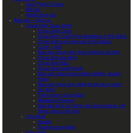
Giới Thiệu Chung
Đối tác
Nhiếp ảnh gia
Báo giá – Dịch vụ
Chụp hình Quay phim
Chụp Ảnh Cưới
Chụp Ảnh Cưới| Pre-Wedding ở Đà Nẵng
Chụp ảnh cưới trọn gói ở Đà Nẵng
Cưới – Hỏi
Báo giá chụp hình Sinh nhật tại Hà Nội
Chụp ảnh gia đình
Chụp Ảnh Bầu
Chụp Ảnh nghệ thuật
Báo giá chân dung nghề nghiệp, doanh
nhân
Báo giá chụp ảnh nghệ thuật sexy nude
Sự Kiện
Thời trang- Sản phẩm
Wedding Planner
Báo giá dịch vụ chỉnh sửa ảnh online, cắt
ghép, phục chế ảnh
Cho thuê
Studio
Trường quay Mini
Váy cưới