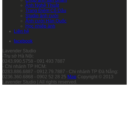
Chụp ảnh sản phẩm
Ảnh Nghệ Thuật
Trang Điểm Cô Dâu
Studio ảnh cưới
Ảnh cưới Hàn Quốc
Học nhiếp ảnh
Liên hệ
facebook
Lavender Studio
-Trụ sở Hà Nội:
0243.990.5758 - 091 493 7887
- Chi nhánh TP HCM:
0283.886.6887 - 0912.79.7887 - Chi nhánh TP Đà Nẵng:
0236.360.6868 - 0902 52 28 25
Map
Copyright © 2013
Lavender Studio | All rights reserved.