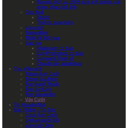
Báo giá dịch vụ chỉnh sửa ảnh online, cắt
ghép, phục chế ảnh
Cho thuê
Studio
Trường quay Mini
Váy cưới
Trang điểm
Thiết Kế Đồ Họa
Đào tạo
Nhiếp ảnh cơ bản
Dạy Photoshop cơ bản
Dạy nghề Thiết kế
Chuyên đề- Workshop
Thư Viện Ảnh
Album Ảnh Cưới
Album Gia Đình
Ảnh Nghệ Thuật
Ảnh Sự Kiện
Ảnh Sản phẩm
Váy Cưới
Tin Khuyến Mại
Sản Phẩm – Tin Tức
Chụp Ảnh Cưới
Dịch vụ cưới hỏi
Váy cưới đẹp