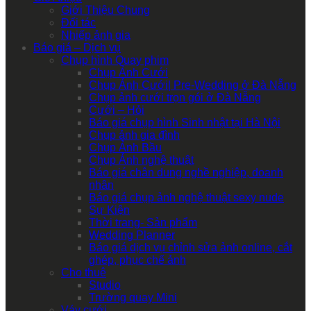
Giới Thiệu Chung
Đối tác
Nhiếp ảnh gia
Báo giá – Dịch vụ
Chụp hình Quay phim
Chụp Ảnh Cưới
Chụp Ảnh Cưới| Pre-Wedding ở Đà Nẵng
Chụp ảnh cưới trọn gói ở Đà Nẵng
Cưới – Hỏi
Báo giá chụp hình Sinh nhật tại Hà Nội
Chụp ảnh gia đình
Chụp Ảnh Bầu
Chụp Ảnh nghệ thuật
Báo giá chân dung nghề nghiệp, doanh
nhân
Báo giá chụp ảnh nghệ thuật sexy nude
Sự Kiện
Thời trang- Sản phẩm
Wedding Planner
Báo giá dịch vụ chỉnh sửa ảnh online, cắt
ghép, phục chế ảnh
Cho thuê
Studio
Trường quay Mini
Váy cưới