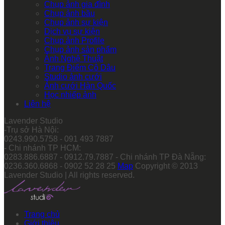
Chụp ảnh gia đình
Chụp ảnh bầu
Chụp ảnh sự kiện
Dịch vụ sự kiện
Chụp ảnh Profile
Chụp ảnh sản phẩm
Ảnh Nghệ Thuật
Trang Điểm Cô Dâu
Studio ảnh cưới
Ảnh cưới Hàn Quốc
Học nhiếp ảnh
Liên hệ
Lavender Studio
-Trụ sở Hà Nội:
0243.990.5758 - 091 493 7887
- Chi nhánh TP HCM:
0283.886.6887 - 0912.79.7887 - Chi nhánh TP Đà Nẵng:
0236.360.6868 - 0902 52 28 25
Map
Copyright © 2013
Lavender Studio | All rights reserved.
Trang chủ
Giới thiệu