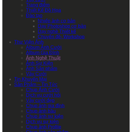
Trang điểm
Thiết Kế Đồ Họa
Đào tạo
Nhiếp ảnh cơ bản
Dạy Photoshop cơ bản
Dạy nghề Thiết kế
Chuyên đề- Workshop
Thư Viện Ảnh
Album Ảnh Cưới
Album Gia Đình
Ảnh Nghệ Thuật
Ảnh Sự Kiện
Ảnh Sản phẩm
Váy Cưới
Tin Khuyến Mại
Sản Phẩm – Tin Tức
Chụp Ảnh Cưới
Dịch vụ cưới hỏi
Váy cưới đẹp
Chụp ảnh gia đình
Chụp ảnh bầu
Chụp ảnh sự kiện
Dịch vụ sự kiện
Chụp ảnh Profile