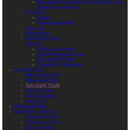
Báo giá dịch vụ chỉnh sửa ảnh online, cắt
ghép, phục chế ảnh
Cho thuê
Studio
Trường quay Mini
Váy cưới
Trang điểm
Thiết Kế Đồ Họa
Đào tạo
Nhiếp ảnh cơ bản
Dạy Photoshop cơ bản
Dạy nghề Thiết kế
Chuyên đề- Workshop
Thư Viện Ảnh
Album Ảnh Cưới
Album Gia Đình
Ảnh Nghệ Thuật
Ảnh Sự Kiện
Ảnh Sản phẩm
Váy Cưới
Tin Khuyến Mại
Sản Phẩm – Tin Tức
Chụp Ảnh Cưới
Dịch vụ cưới hỏi
Váy cưới đẹp