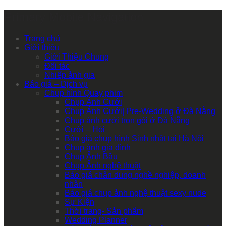
Primary Mobile Navigation
Trang chủ
Giới thiệu
Giới Thiệu Chung
Đối tác
Nhiếp ảnh gia
Báo giá – Dịch vụ
Chụp hình Quay phim
Chụp Ảnh Cưới
Chụp Ảnh Cưới| Pre-Wedding ở Đà Nẵng
Chụp ảnh cưới trọn gói ở Đà Nẵng
Cưới – Hỏi
Báo giá chụp hình Sinh nhật tại Hà Nội
Chụp ảnh gia đình
Chụp Ảnh Bầu
Chụp Ảnh nghệ thuật
Báo giá chân dung nghề nghiệp, doanh
nhân
Báo giá chụp ảnh nghệ thuật sexy nude
Sự Kiện
Thời trang- Sản phẩm
Wedding Planner