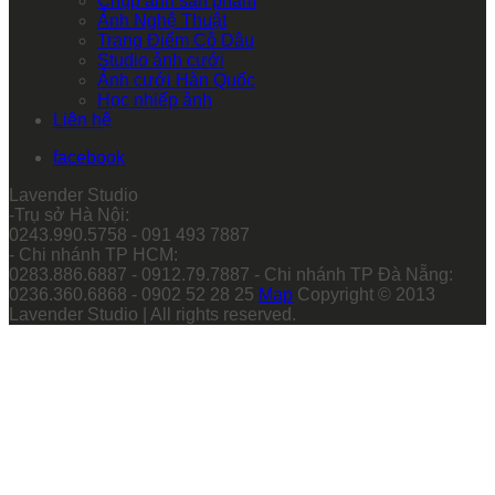
Chụp ảnh sản phẩm
Ảnh Nghệ Thuật
Trang Điểm Cô Dâu
Studio ảnh cưới
Ảnh cưới Hàn Quốc
Học nhiếp ảnh
Liên hệ
facebook
Lavender Studio
-Trụ sở Hà Nội:
0243.990.5758 - 091 493 7887
- Chi nhánh TP HCM:
0283.886.6887 - 0912.79.7887 - Chi nhánh TP Đà Nẵng:
0236.360.6868 - 0902 52 28 25
Map
Copyright © 2013
Lavender Studio | All rights reserved.