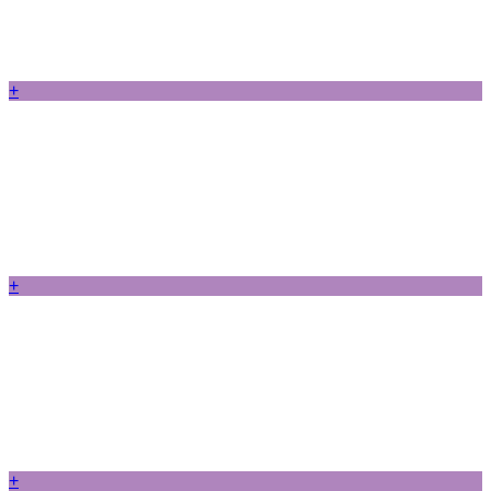
+
+
+