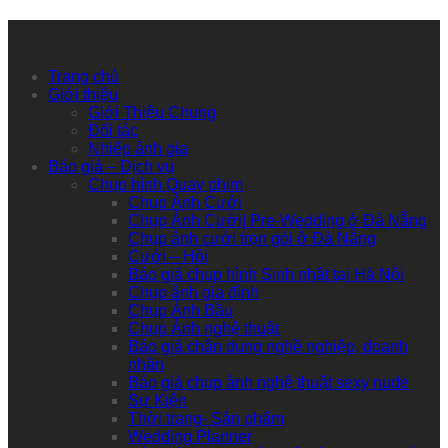
Primary Mobile Navigation
Trang chủ
Giới thiệu
Giới Thiệu Chung
Đối tác
Nhiếp ảnh gia
Báo giá – Dịch vụ
Chụp hình Quay phim
Chụp Ảnh Cưới
Chụp Ảnh Cưới| Pre-Wedding ở Đà Nẵng
Chụp ảnh cưới trọn gói ở Đà Nẵng
Cưới – Hỏi
Báo giá chụp hình Sinh nhật tại Hà Nội
Chụp ảnh gia đình
Chụp Ảnh Bầu
Chụp Ảnh nghệ thuật
Báo giá chân dung nghề nghiệp, doanh
nhân
Báo giá chụp ảnh nghệ thuật sexy nude
Sự Kiện
Thời trang- Sản phẩm
Wedding Planner