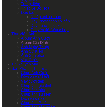
Trang điểm
Thiết Kế Đồ Họa
Đào tạo
Nhiếp ảnh cơ bản
Dạy Photoshop cơ bản
Dạy nghề Thiết kế
Chuyên đề- Workshop
Thư Viện Ảnh
Album Ảnh Cưới
Album Gia Đình
Ảnh Nghệ Thuật
Ảnh Sự Kiện
Ảnh Sản phẩm
Váy Cưới
Tin Khuyến Mại
Sản Phẩm – Tin Tức
Chụp Ảnh Cưới
Dịch vụ cưới hỏi
Váy cưới đẹp
Chụp ảnh gia đình
Chụp ảnh bầu
Chụp ảnh sự kiện
Dịch vụ sự kiện
Chụp ảnh Profile