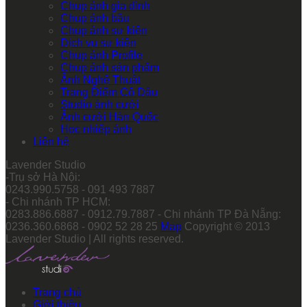
Chụp ảnh gia đình
Chụp ảnh bầu
Chụp ảnh sự kiện
Dịch vụ sự kiện
Chụp ảnh Profile
Chụp ảnh sản phẩm
Ảnh Nghệ Thuật
Trang Điểm Cô Dâu
Studio ảnh cưới
Ảnh cưới Hàn Quốc
Học nhiếp ảnh
Liên hệ
Lavender Studio
-Trụ sở Hà Nội:
0243.990.5758 - 091 493 7887
- Chi nhánh TP HCM:
0283.886.6887 - 0912.79.7887 - Chi nhánh TP Đà Nẵng:
0236.360.6868 - 0902 52 28 25
Map
Copyright © 2013
Lavender Studio | All rights reserved.
Trang chủ
Giới thiệu