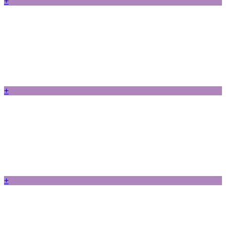
+
+
+