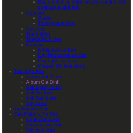
Báo giá dịch vụ chỉnh sửa ảnh online, cắt
ghép, phục chế ảnh
Cho thuê
Studio
Trường quay Mini
Váy cưới
Trang điểm
Thiết Kế Đồ Họa
Đào tạo
Nhiếp ảnh cơ bản
Dạy Photoshop cơ bản
Dạy nghề Thiết kế
Chuyên đề- Workshop
Thư Viện Ảnh
Album Ảnh Cưới
Album Gia Đình
Ảnh Nghệ Thuật
Ảnh Sự Kiện
Ảnh Sản phẩm
Váy Cưới
Tin Khuyến Mại
Sản Phẩm – Tin Tức
Chụp Ảnh Cưới
Dịch vụ cưới hỏi
Váy cưới đẹp