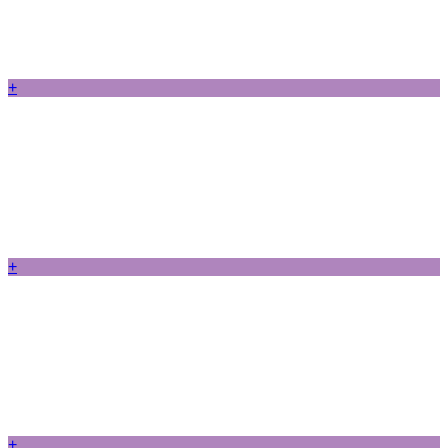
+
+
+