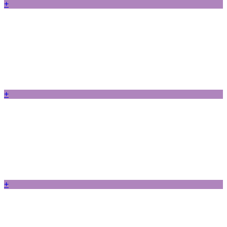
+
+
+