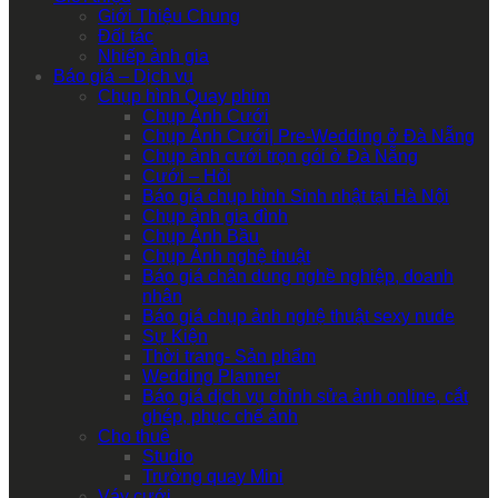
Giới Thiệu Chung
Đối tác
Nhiếp ảnh gia
Báo giá – Dịch vụ
Chụp hình Quay phim
Chụp Ảnh Cưới
Chụp Ảnh Cưới| Pre-Wedding ở Đà Nẵng
Chụp ảnh cưới trọn gói ở Đà Nẵng
Cưới – Hỏi
Báo giá chụp hình Sinh nhật tại Hà Nội
Chụp ảnh gia đình
Chụp Ảnh Bầu
Chụp Ảnh nghệ thuật
Báo giá chân dung nghề nghiệp, doanh
nhân
Báo giá chụp ảnh nghệ thuật sexy nude
Sự Kiện
Thời trang- Sản phẩm
Wedding Planner
Báo giá dịch vụ chỉnh sửa ảnh online, cắt
ghép, phục chế ảnh
Cho thuê
Studio
Trường quay Mini
Váy cưới