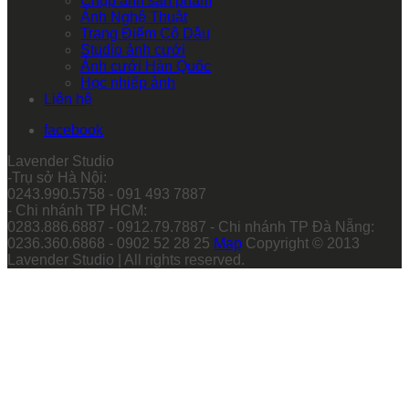
Chụp ảnh sản phẩm
Ảnh Nghệ Thuật
Trang Điểm Cô Dâu
Studio ảnh cưới
Ảnh cưới Hàn Quốc
Học nhiếp ảnh
Liên hệ
facebook
Lavender Studio
-Trụ sở Hà Nội:
0243.990.5758 - 091 493 7887
- Chi nhánh TP HCM:
0283.886.6887 - 0912.79.7887 - Chi nhánh TP Đà Nẵng:
0236.360.6868 - 0902 52 28 25
Map
Copyright © 2013
Lavender Studio | All rights reserved.