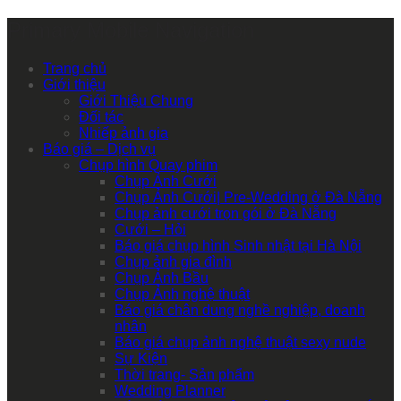
Primary Mobile Navigation
Trang chủ
Giới thiệu
Giới Thiệu Chung
Đối tác
Nhiếp ảnh gia
Báo giá – Dịch vụ
Chụp hình Quay phim
Chụp Ảnh Cưới
Chụp Ảnh Cưới| Pre-Wedding ở Đà Nẵng
Chụp ảnh cưới trọn gói ở Đà Nẵng
Cưới – Hỏi
Báo giá chụp hình Sinh nhật tại Hà Nội
Chụp ảnh gia đình
Chụp Ảnh Bầu
Chụp Ảnh nghệ thuật
Báo giá chân dung nghề nghiệp, doanh
nhân
Báo giá chụp ảnh nghệ thuật sexy nude
Sự Kiện
Thời trang- Sản phẩm
Wedding Planner