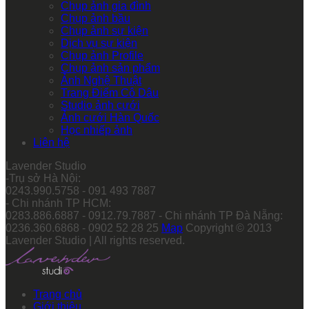
Chụp ảnh gia đình
Chụp ảnh bầu
Chụp ảnh sự kiện
Dịch vụ sự kiện
Chụp ảnh Profile
Chụp ảnh sản phẩm
Ảnh Nghệ Thuật
Trang Điểm Cô Dâu
Studio ảnh cưới
Ảnh cưới Hàn Quốc
Học nhiếp ảnh
Liên hệ
Lavender Studio
-Trụ sở Hà Nội:
0243.990.5758 - 091 493 7887
- Chi nhánh TP HCM:
0283.886.6887 - 0912.79.7887 - Chi nhánh TP Đà Nẵng:
0236.360.6868 - 0902 52 28 25
Map
Copyright © 2013
Lavender Studio | All rights reserved.
Trang chủ
Giới thiệu