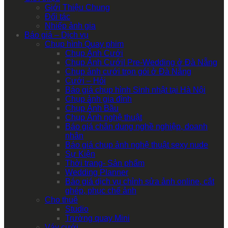
Giới Thiệu Chung
Đối tác
Nhiếp ảnh gia
Báo giá – Dịch vụ
Chụp hình Quay phim
Chụp Ảnh Cưới
Chụp Ảnh Cưới| Pre-Wedding ở Đà Nẵng
Chụp ảnh cưới trọn gói ở Đà Nẵng
Cưới – Hỏi
Báo giá chụp hình Sinh nhật tại Hà Nội
Chụp ảnh gia đình
Chụp Ảnh Bầu
Chụp Ảnh nghệ thuật
Báo giá chân dung nghề nghiệp, doanh
nhân
Báo giá chụp ảnh nghệ thuật sexy nude
Sự Kiện
Thời trang- Sản phẩm
Wedding Planner
Báo giá dịch vụ chỉnh sửa ảnh online, cắt
ghép, phục chế ảnh
Cho thuê
Studio
Trường quay Mini
Váy cưới