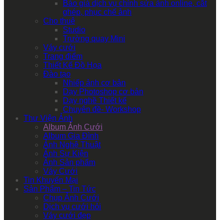
Báo giá dịch vụ chỉnh sửa ảnh online, cắt
ghép, phục chế ảnh
Cho thuê
Studio
Trường quay Mini
Váy cưới
Trang điểm
Thiết Kế Đồ Họa
Đào tạo
Nhiếp ảnh cơ bản
Dạy Photoshop cơ bản
Dạy nghề Thiết kế
Chuyên đề- Workshop
Thư Viện Ảnh
Album Ảnh Cưới
Album Gia Đình
Ảnh Nghệ Thuật
Ảnh Sự Kiện
Ảnh Sản phẩm
Váy Cưới
Tin Khuyến Mại
Sản Phẩm – Tin Tức
Chụp Ảnh Cưới
Dịch vụ cưới hỏi
Váy cưới đẹp