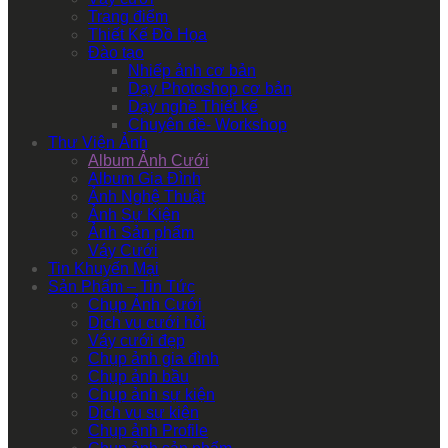
Trang điểm
Thiết Kế Đồ Họa
Đào tạo
Nhiếp ảnh cơ bản
Dạy Photoshop cơ bản
Dạy nghề Thiết kế
Chuyên đề- Workshop
Thư Viện Ảnh
Album Ảnh Cưới
Album Gia Đình
Ảnh Nghệ Thuật
Ảnh Sự Kiện
Ảnh Sản phẩm
Váy Cưới
Tin Khuyến Mại
Sản Phẩm – Tin Tức
Chụp Ảnh Cưới
Dịch vụ cưới hỏi
Váy cưới đẹp
Chụp ảnh gia đình
Chụp ảnh bầu
Chụp ảnh sự kiện
Dịch vụ sự kiện
Chụp ảnh Profile