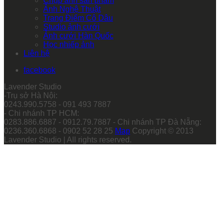
Chụp ảnh sản phẩm
Ảnh Nghệ Thuật
Trang Điểm Cô Dâu
Studio ảnh cưới
Ảnh cưới Hàn Quốc
Học nhiếp ảnh
Liên hệ
facebook
Lavender Studio
-Trụ sở Hà Nội:
0243.990.5758 - 091 493 7887
- Chi nhánh TP HCM:
0283.886.6887 - 0912.79.7887 - Chi nhánh TP Đà Nẵng:
0236.360.6868 - 0902 52 28 25
Map
Copyright © 2013
Lavender Studio | All rights reserved.