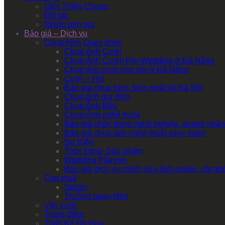
Giới Thiệu Chung
Đối tác
Nhiếp ảnh gia
Báo giá – Dịch vụ
Chụp hình Quay phim
Chụp Ảnh Cưới
Chụp Ảnh Cưới| Pre-Wedding ở Đà Nẵng
Chụp ảnh cưới trọn gói ở Đà Nẵng
Cưới – Hỏi
Báo giá chụp hình Sinh nhật tại Hà Nội
Chụp ảnh gia đình
Chụp Ảnh Bầu
Chụp Ảnh nghệ thuật
Báo giá chân dung nghề nghiệp, doanh nhân
Báo giá chụp ảnh nghệ thuật sexy nude
Sự Kiện
Thời trang- Sản phẩm
Wedding Planner
Báo giá dịch vụ chỉnh sửa ảnh online, cắt g
Cho thuê
Studio
Trường quay Mini
Váy cưới
Trang điểm
Thiết Kế Đồ Họa