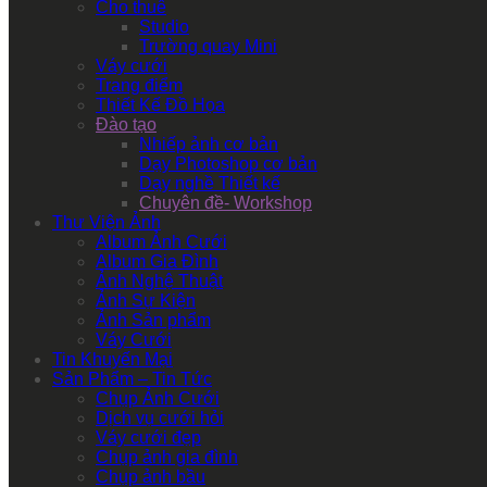
Cho thuê
Studio
Trường quay Mini
Váy cưới
Trang điểm
Thiết Kế Đồ Họa
Đào tạo
Nhiếp ảnh cơ bản
Dạy Photoshop cơ bản
Dạy nghề Thiết kế
Chuyên đề- Workshop
Thư Viện Ảnh
Album Ảnh Cưới
Album Gia Đình
Ảnh Nghệ Thuật
Ảnh Sự Kiện
Ảnh Sản phẩm
Váy Cưới
Tin Khuyến Mại
Sản Phẩm – Tin Tức
Chụp Ảnh Cưới
Dịch vụ cưới hỏi
Váy cưới đẹp
Chụp ảnh gia đình
Chụp ảnh bầu