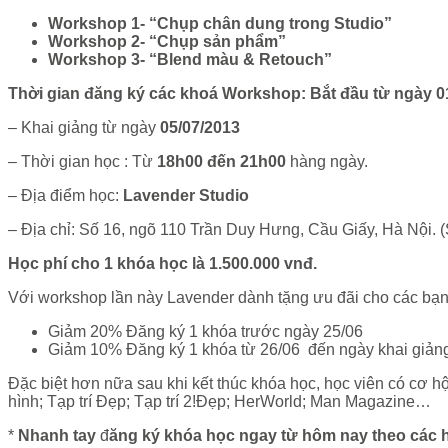
Workshop 1- “Chụp chân dung trong Studio”
Workshop 2- “Chụp sản phẩm”
Workshop 3- “Blend màu & Retouch”
Thời gian đăng ký các khoá Workshop: Bắt đầu từ ngày 01
– Khai giảng từ ngày
05/07/2013
– Thời gian học : Từ
18h00 đến 21h00
hàng ngày.
– Địa điểm học:
Lavender Studio
– Địa chỉ: Số 16, ngõ 110 Trần Duy Hưng, Cầu Giấy, Hà Nội. 
Học phí cho 1 khóa học là 1.500.000 vnđ.
Với workshop lần này Lavender dành tặng ưu đãi cho các bạn
Giảm 20% Đăng ký 1 khóa trước ngày 25/06
Giảm 10% Đăng ký 1 khóa từ 26/06 đến ngày khai giản
Đặc biệt hơn nữa sau khi kết thúc khóa học, học viên có cơ hội
hình; Tạp trí Đẹp; Tạp trí 2!Đẹp; HerWorld; Man Magazine…
*
Nhanh tay
đ
ăng ký khóa học ngay từ hôm nay theo các 