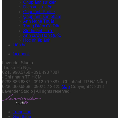
Chụp ảnh sự kiện
Dịch vụ sự kiện
Chụp ảnh Profile
Chụp ảnh sản phẩm
Ảnh Nghệ Thuật
Trang Điểm Cô Dâu
Studio ảnh cưới
Ảnh cưới Hàn Quốc
Học nhiếp ảnh
Liên hệ
facebook
Lavender Studio
-Trụ sở Hà Nội:
0243.990.5758 - 091 493 7887
- Chi nhánh TP HCM:
0283.886.6887 - 0912.79.7887 - Chi nhánh TP Đà Nẵng:
0236.360.6868 - 0902 52 28 25
Map
Copyright © 2013
Lavender Studio | All rights reserved.
Trang chủ
Giới thiệu