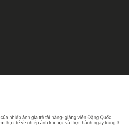
g của nhiếp ảnh gia trẻ tài năng- giảng viên Đặng Quốc
m thực tế về nhiếp ảnh khi học và thực hành ngay trong 3