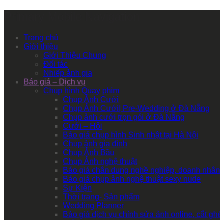
Primary Mobile Navigation
Trang chủ
Giới thiệu
Giới Thiệu Chung
Đối tác
Nhiếp ảnh gia
Báo giá – Dịch vụ
Chụp hình Quay phim
Chụp Ảnh Cưới
Chụp Ảnh Cưới| Pre-Wedding ở Đà Nẵng
Chụp ảnh cưới trọn gói ở Đà Nẵng
Cưới – Hỏi
Báo giá chụp hình Sinh nhật tại Hà Nội
Chụp ảnh gia đình
Chụp Ảnh Bầu
Chụp Ảnh nghệ thuật
Báo giá chân dung nghề nghiệp, doanh nhân
Báo giá chụp ảnh nghệ thuật sexy nude
Sự Kiện
Thời trang- Sản phẩm
Wedding Planner
Báo giá dịch vụ chỉnh sửa ảnh online, cắt g