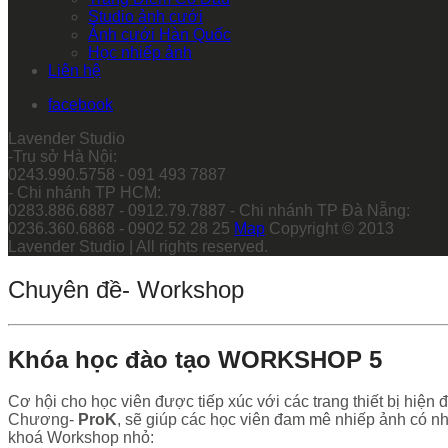
Studio ảnh cưới
Ảnh cưới Hàn Quốc
Học nhiếp ảnh
Liên hệ
facebook
Lavender Studio
-Trụ sở Hà Nội:
0243.990.5758 - 091 493 7887
- Chi nhánh TP HCM:
0283.886.6887 - 0912.79.7887 - Chi nhánh TP Đà Nẵng:
0236.360.6868 - 0902 52 28 25
Map
Copyright © 2013
Lavender Studio | All rights reserved.
Chuyên đề- Workshop
Khóa học đào tạo
WORKSHOP 5
Cơ hội cho học viên được tiếp xúc với các trang thiết bị hiện
Chương-
ProK
, sẽ giúp các học viên đam mê nhiếp ảnh có n
khoá Workshop nhỏ: