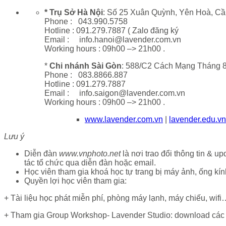
* Trụ Sở Hà Nội
: Số 25 Xuân Quỳnh, Yên Hoà, Cầu
Phone : 043.990.5758
Hotline : 091.279.7887 ( Zalo đăng ký
Email : info.hanoi@lavender.com.vn
Working hours : 09h00 –> 21h00 .
*
Chi nhánh Sài Gòn
: 588/C2 Cách Mạng Tháng 8
Phone : 083.8866.887
Hotline : 091.279.7887
Email : info.saigon@lavender.com.vn
Working hours : 09h00 –> 21h00 .
www.lavender.com.vn
|
lavender.edu.vn
Lưu ý
Diễn đàn
www.vnphoto.net
là nơi trao đổi thông tin & u
tác tổ chức qua diễn đàn hoặc email.
Học viên tham gia khoá học tự trang bị máy ảnh, ống kính
Quyền lợi học viên tham gia:
+ Tài liệu học phát miễn phí, phòng máy lạnh, máy chiếu, wif
+ Tham gia Group Workshop- Lavender Studio: download các