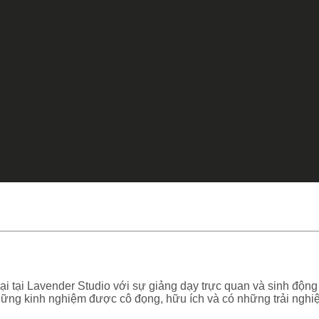
 đại tại Lavender Studio với sự giảng dạy trực quan và sinh độn
hững kinh nghiệm được cô đọng, hữu ích và có những trải nghiệ